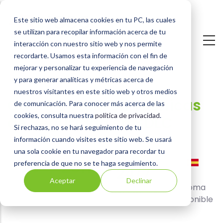
Pasar
Este sitio web almacena cookies en tu PC, las cuales
al
se utilizan para recopilar información acerca de tu
contenido
interacción con nuestro sitio web y nos permite
principal
recordarte. Usamos esta información con el fin de
mejorar y personalizar tu experiencia de navegación
y para generar analíticas y métricas acerca de
nuestros visitantes en este sitio web y otros medios
Curso
Curso Virtual en Técnicas
de comunicación. Para conocer más acerca de las
cookies, consulta nuestra
política de privacidad
.
Virtual
de Seguridad en SDLC
Si rechazas, no se hará seguimiento de tu
en
información cuando visites este sitio web. Se usará
una sola cookie en tu navegador para recordar tu
Técnicas
20
20h
preferencia de que no se te haga seguimiento.
24/7
de
Aceptar
Declinar
Modulos
Duración
Idioma
PlataformaVirtual
Seguridad
Tématicos
estimada
Disponible