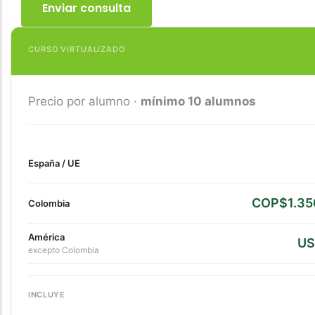
CURSO VIRTUALIZADO
Precio por alumno ·
mínimo 10 alumnos
España / UE
COP$1.35
Colombia
América
US
excepto Colombia
INCLUYE