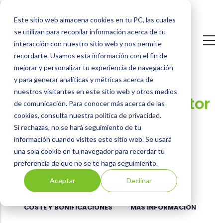
Pasar
Este sitio web almacena cookies en tu PC, las cuales
al
se utilizan para recopilar información acerca de tu
contenido
interacción con nuestro sitio web y nos permite
principal
recordarte. Usamos esta información con el fin de
mejorar y personalizar tu experiencia de navegación
y para generar analíticas y métricas acerca de
nuestros visitantes en este sitio web y otros medios
ISO/IEC 27001:2013 Auditor
de comunicación. Para conocer más acerca de las
cookies, consulta nuestra
política de privacidad
.
Líder Certificado IRCA
Si rechazas, no se hará seguimiento de tu
(Colombia)
información cuando visites este sitio web. Se usará
una sola cookie en tu navegador para recordar tu
preferencia de que no se te haga seguimiento.
Aceptar
Declinar
PRESENTACIÓN
TEMARIO
REQUISITOS
COSTE Y BONIFICACIONES
MÁS INFORMACIÓN