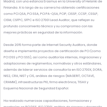
Madrid, con una estancia Erasmus en la University of Helsinki de
Finlandia. A lo largo de su carrera ha obtenido certificaciones
como PCI QSA, PCI SSA, PCI PA-QSA, PCIP, CISSP, CCSP, CSSLP,
CISM, CSFPC, SFPC e ISO 27001 Lead Auditor, que reflejan su
profundo conocimiento técnico y su compromiso con las
mejores prácticas en seguridad de la información.
Desde 2015 forma parte de Internet Security Auditors, donde
diseña e implementa proyectos de certificación de PCI (como
PCI DSS y PCI SSS), así como auditorías internas, migraciones y
adaptaciones de reglamentos, normativas y otros estándares,
además de liderar servicios de consultoría en ISO 2700X, DORA,
NIS2, CRA, NIST y CIS, análisis de riesgos (MAGERIT, OCTAVE,
CRAMM), infraestructuras PKI, firma electrónica, TISAX y
Esquema Nacional de Seguridad Español.
Ha realizado numerosas capacitaciones, formaciones y
mentorías en PCI DSS, ISO 27001, análisis de riesgos y desarrollo