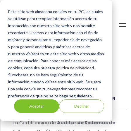
Pasar
Este sitio web almacena cookies en tu PC, las cuales
al
se utilizan para recopilar información acerca de tu
contenido
interacción con nuestro sitio web y nos permite
principal
recordarte. Usamos esta información con el fin de
mejorar y personalizar tu experiencia de navegación
y para generar analíticas y métricas acerca de
nuestros visitantes en este sitio web y otros medios
Certificación CISA
de comunicación. Para conocer más acerca de las
cookies, consulta nuestra
política de privacidad
.
Si rechazas, no se hará seguimiento de tu
información cuando visites este sitio web. Se usará
PRESENTACIÓN
TEMARIO
REQUISITOS
una sola cookie en tu navegador para recordar tu
preferencia de que no se te haga seguimiento.
COSTE Y BONIFICACIONES
MÁS INFORMACIÓN
Aceptar
Declinar
La Certificación de
Auditor de Sistemas de