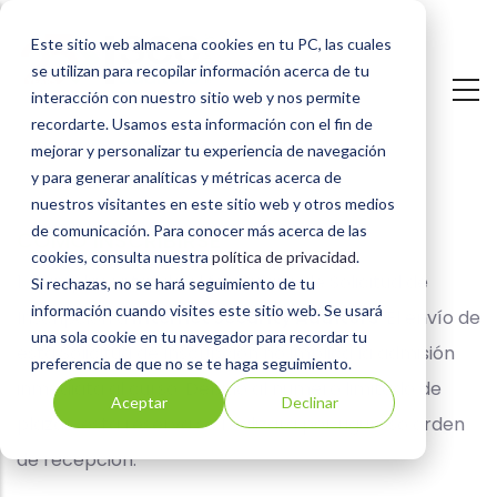
Pasar
Este sitio web almacena cookies en tu PC, las cuales
al
se utilizan para recopilar información acerca de tu
contenido
interacción con nuestro sitio web y nos permite
principal
recordarte. Usamos esta información con el fin de
mejorar y personalizar tu experiencia de navegación
y para generar analíticas y métricas acerca de
nuestros visitantes en este sitio web y otros medios
de comunicación. Para conocer más acerca de las
Condiciones
CÓMO INSCRIBIRSE
cookies, consulta nuestra
política de privacidad
.
Generales
1. Cumplimentando el formulario de Solicitud de
Si rechazas, no se hará seguimiento de tu
información cuando visites este sitio web. Se usará
Inscripción a
Internet Security Auditors
. El envío de
de
una sola cookie en tu navegador para recordar tu
esta Solicitud de Inscripción no implica la admisión
preferencia de que no se te haga seguimiento.
Inscripción
inmediata al curso. Debido al número limitado de
Aceptar
Declinar
al
plazas, esta reserva se realizará por riguroso orden
curso
de recepción.