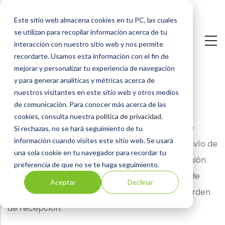
Pasar
Este sitio web almacena cookies en tu PC, las cuales
al
se utilizan para recopilar información acerca de tu
contenido
interacción con nuestro sitio web y nos permite
principal
recordarte. Usamos esta información con el fin de
mejorar y personalizar tu experiencia de navegación
y para generar analíticas y métricas acerca de
nuestros visitantes en este sitio web y otros medios
de comunicación. Para conocer más acerca de las
Condiciones
CÓMO INSCRIBIRSE
cookies, consulta nuestra
política de privacidad
.
Generales
1. Cumplimentando el formulario de Solicitud de
Si rechazas, no se hará seguimiento de tu
información cuando visites este sitio web. Se usará
Inscripción a
Internet Security Auditors
. El envío de
de
una sola cookie en tu navegador para recordar tu
esta Solicitud de Inscripción no implica la admisión
preferencia de que no se te haga seguimiento.
Inscripción
inmediata al curso. Debido al número limitado de
Aceptar
Declinar
a
plazas, esta reserva se realizará por riguroso orden
los
de recepción.