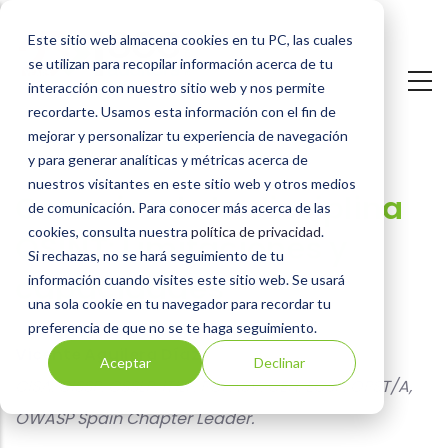
Pasar
Este sitio web almacena cookies en tu PC, las cuales
al
se utilizan para recopilar información acerca de tu
contenido
interacción con nuestro sitio web y nos permite
principal
recordarte. Usamos esta información con el fin de
mejorar y personalizar tu experiencia de navegación
y para generar analíticas y métricas acerca de
nuestros visitantes en este sitio web y otros medios
Conociendo la disciplina
de comunicación. Para conocer más acerca de las
cookies, consulta nuestra
política de privacidad
.
OSINT: Limitaciones y
Si rechazas, no se hará seguimiento de tu
capacidades
información cuando visites este sitio web. Se usará
una sola cookie en tu navegador para recordar tu
preferencia de que no se te haga seguimiento.
Vicente Aguilera Díaz
Aceptar
Declinar
CISA, CISSP, CSSLP, ITILF, PCI ASV, CEH, ECSP, OPST/A,
OWASP Spain Chapter Leader.