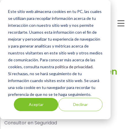
Pasar
Este sitio web almacena cookies en tu PC, las cuales
al
se utilizan para recopilar información acerca de tu
contenido
interacción con nuestro sitio web y nos permite
principal
recordarte. Usamos esta información con el fin de
mejorar y personalizar tu experiencia de navegación
y para generar analíticas y métricas acerca de
nuestros visitantes en este sitio web y otros medios
Anticípate a PCI Secure
de comunicación. Para conocer más acerca de las
cookies, consulta nuestra
política de privacidad
.
Software v2.0: análisis en
Si rechazas, no se hará seguimiento de tu
profundidad de los
información cuando visites este sitio web. Se usará
una sola cookie en tu navegador para recordar tu
cambios
preferencia de que no se te haga seguimiento.
Aceptar
Declinar
Alberto Villar
Consultor en Seguridad