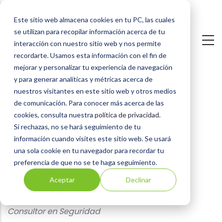
Pasar
Este sitio web almacena cookies en tu PC, las cuales
al
se utilizan para recopilar información acerca de tu
contenido
interacción con nuestro sitio web y nos permite
principal
recordarte. Usamos esta información con el fin de
mejorar y personalizar tu experiencia de navegación
y para generar analíticas y métricas acerca de
nuestros visitantes en este sitio web y otros medios
Viaje a las nuevas
de comunicación. Para conocer más acerca de las
cookies, consulta nuestra
política de privacidad
.
versiones para conocer
Si rechazas, no se hará seguimiento de tu
presente y futuro del
información cuando visites este sitio web. Se usará
una sola cookie en tu navegador para recordar tu
estándar ISO 27001
preferencia de que no se te haga seguimiento.
Aceptar
Declinar
Albert Moner Vall
Consultor en Seguridad